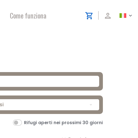
Come funziona
shopping_cart
person
si
Rifugi aperti nei prossimi 30 giorni