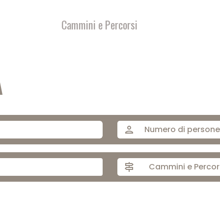
Cammini e Percorsi
A
person
signpost
Cammini e Percor