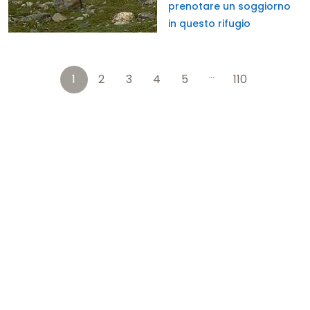
prenotare un soggiorno
in questo rifugio
...
1
2
3
4
5
110