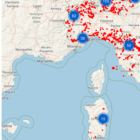
105
82
36
50
15