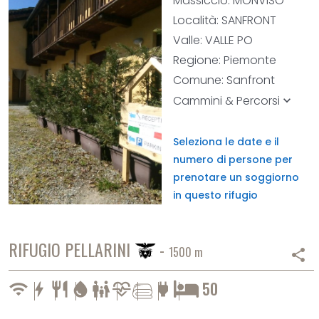
Massiccio: MONVISO
Località: SANFRONT
Valle: VALLE PO
Regione: Piemonte
Comune: Sanfront
Cammini & Percorsi
keyboard_arrow_down
Seleziona le date e il
numero di persone per
prenotare un soggiorno
in questo rifugio
RIFUGIO PELLARINI
-
1500 m
share
cardiology
50
wifi
bolt
restaurant
water_drop
family_restroom
power