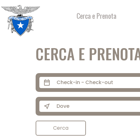
Salta
al
Cerca e Prenota
contenuto
CERCA E PRENOT
date_range
near_me
Cerca