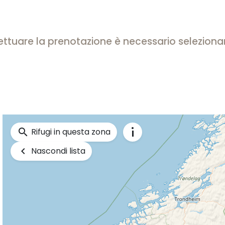
effettuare la prenotazione è necessario selezion
info_i
search
Rifugi in questa zona
keyboard_arrow_left
Nascondi lista