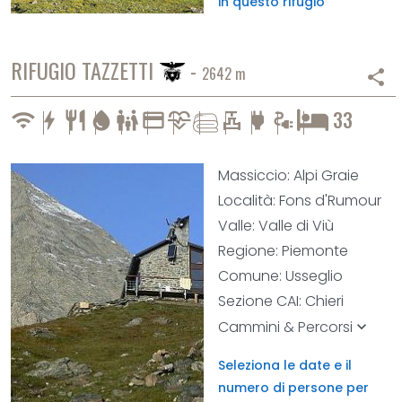
in questo rifugio
RIFUGIO TAZZETTI
-
2642 m
share
cardiology
valve
33
wifi
bolt
restaurant
water_drop
family_restroom
credit_card
power
electrical_services
Massiccio: Alpi Graie
Località: Fons d'Rumour
Valle: Valle di Viù
Regione: Piemonte
Comune: Usseglio
Sezione CAI: Chieri
Cammini & Percorsi
keyboard_arrow_down
Seleziona le date e il
numero di persone per