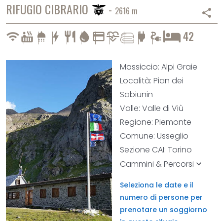
RIFUGIO CIBRARIO
-
2616 m
share
cardiology
42
wifi
hot_tub
shower
bolt
restaurant
water_drop
credit_card
power
electrical_services
Massiccio: Alpi Graie
Località: Pian dei
Sabiunin
Valle: Valle di Viù
Regione: Piemonte
Comune: Usseglio
Sezione CAI: Torino
Cammini & Percorsi
keyboard_arrow_down
Seleziona le date e il
numero di persone per
prenotare un soggiorno