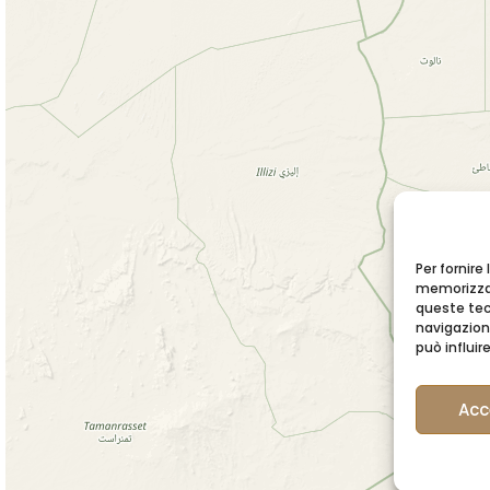
Per fornire
memorizzar
queste tec
navigazione
può influi
Acc