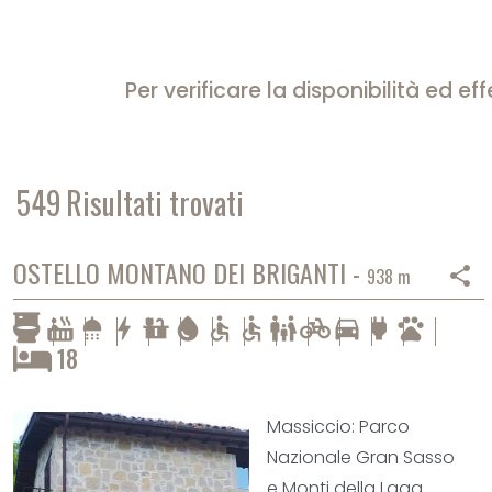
Per verificare la disponibilità ed 
549
Risultati trovati
OSTELLO MONTANO DEI BRIGANTI -
share
938 m
hot_tub
shower
bolt
countertops
water_drop
accessible
accessible
family_restroom
pedal_bike
directions_car
power
pets
18
Massiccio: Parco
Nazionale Gran Sasso
e Monti della Laga