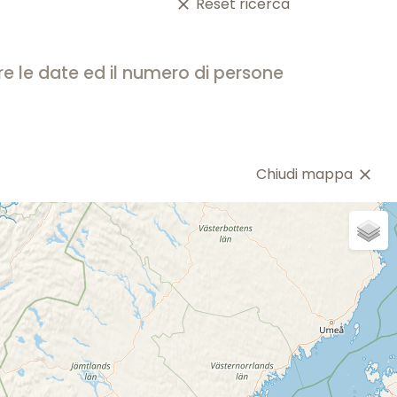
Reset ricerca
close
are le date ed il numero di persone
Chiudi mappa
close