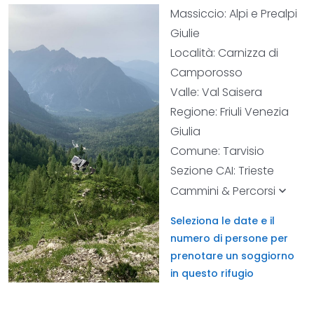
Massiccio: Alpi e Prealpi
Giulie
Località: Carnizza di
Camporosso
Valle: Val Saisera
Regione: Friuli Venezia
Giulia
Comune: Tarvisio
Sezione CAI: Trieste
Cammini & Percorsi
keyboard_arrow_down
Seleziona le date e il
numero di persone per
prenotare un soggiorno
in questo rifugio