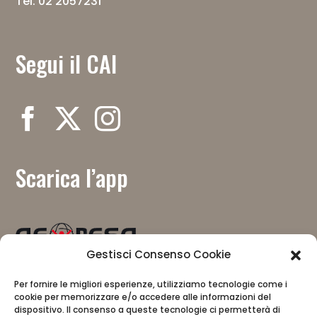
Tel. 02 2057231
Segui il CAI
Scarica l’app
Gestisci Consenso Cookie
Mit Unterstützung von
Per fornire le migliori esperienze, utilizziamo tecnologie come i
cookie per memorizzare e/o accedere alle informazioni del
dispositivo. Il consenso a queste tecnologie ci permetterà di