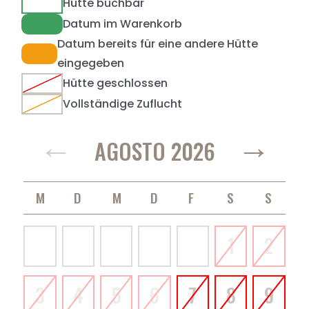
Hütte buchbar
Datum im Warenkorb
Datum bereits für eine andere Hütte
eingegeben
Hütte geschlossen
Vollständige Zuflucht
←
→
AGOSTO 2026
MONTAG
DIENSTAG
MITTWOCH
DONNERSTAG
FREITAG
SAMSTAG
SONNTAG
1
2
3
4
5
6
7
8
9