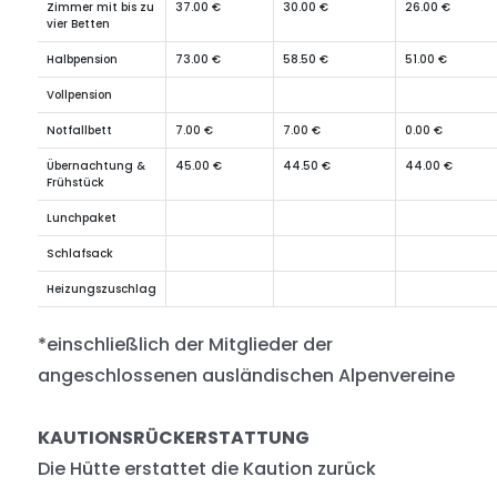
Zimmer mit bis zu
37.00 €
30.00 €
26.00 €
vier Betten
Halbpension
73.00 €
58.50 €
51.00 €
Vollpension
Notfallbett
7.00 €
7.00 €
0.00 €
Übernachtung &
45.00 €
44.50 €
44.00 €
Frühstück
Lunchpaket
Schlafsack
Heizungszuschlag
*einschließlich der Mitglieder der
angeschlossenen ausländischen Alpenvereine
KAUTIONSRÜCKERSTATTUNG
Die Hütte erstattet die Kaution zurück