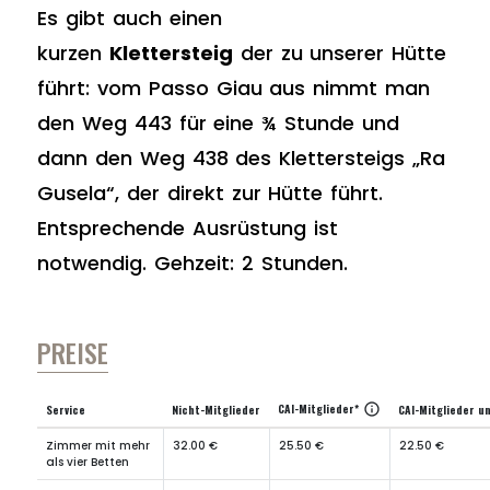
Es gibt auch einen
kurzen
Klettersteig
der zu unserer Hütte
führt: vom Passo Giau aus nimmt man
den Weg 443 für eine ¾ Stunde und
dann den Weg 438 des Klettersteigs „Ra
Gusela“, der direkt zur Hütte führt.
Entsprechende Ausrüstung ist
notwendig. Gehzeit: 2 Stunden.
PREISE
CAI-Mitglieder*
info
Service
Nicht-Mitglieder
CAI-Mitglieder u
Zimmer mit mehr
32.00 €
25.50 €
22.50 €
als vier Betten