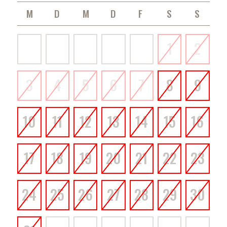
MONTAG
DIENSTAG
MITTWOCH
DONNERSTAG
FREITAG
SAMSTAG
SONNTAG
1
2
3
4
5
6
7
8
9
10
11
12
13
14
15
16
17
18
19
20
21
22
23
24
25
26
27
28
29
30