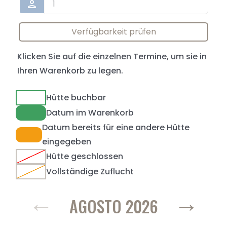
person
Verfügbarkeit prüfen
Klicken Sie auf die einzelnen Termine, um sie in
Ihren Warenkorb zu legen.
Hütte buchbar
Datum im Warenkorb
Datum bereits für eine andere Hütte
eingegeben
Hütte geschlossen
Vollständige Zuflucht
←
→
AGOSTO 2026