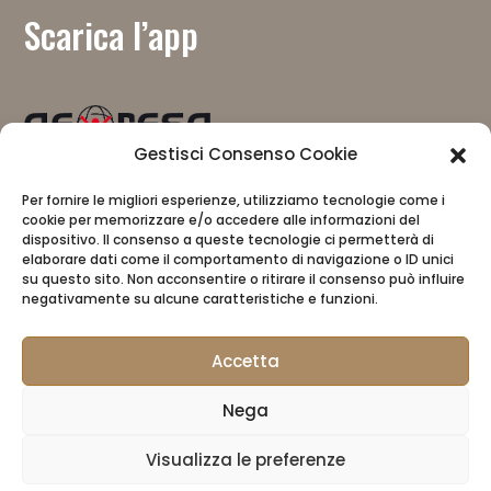
Scarica l’app
Gestisci Consenso Cookie
Mit Unterstützung von
Per fornire le migliori esperienze, utilizziamo tecnologie come i
cookie per memorizzare e/o accedere alle informazioni del
dispositivo. Il consenso a queste tecnologie ci permetterà di
elaborare dati come il comportamento di navigazione o ID unici
su questo sito. Non acconsentire o ritirare il consenso può influire
negativamente su alcune caratteristiche e funzioni.
Accetta
CAI
Datenschutzbestimmungen
Nega
CAI Store
Visualizza le preferenze
Für Manager reservierter Bereich