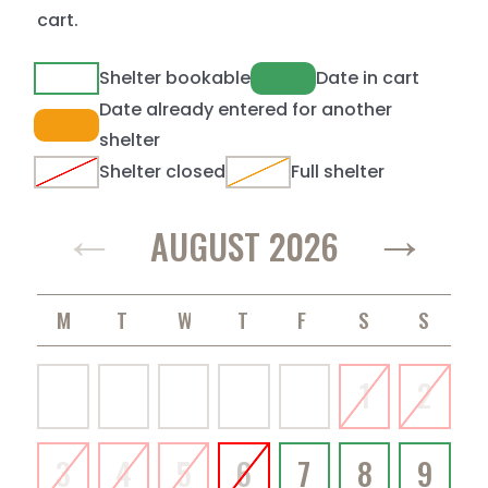
cart.
Shelter bookable
Date in cart
Date already entered for another
shelter
Shelter closed
Full shelter
←
→
AUGUST 2026
MONDAY
TUESDAY
WEDNESDAY
THURSDAY
FRIDAY
SATURDAY
SUNDAY
1
2
3
4
5
6
7
8
9