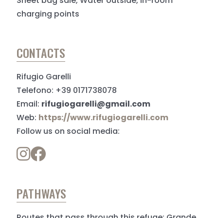
Sheet bag sale, Water outside, In-room
charging points
CONTACTS
Rifugio Garelli
Telefono: +39 0171738078
Email:
rifugiogarelli@gmail.com
Web:
https://www.rifugiogarelli.com
Follow us on social media:
PATHWAYS
Routes that pass through this refuge: Grande