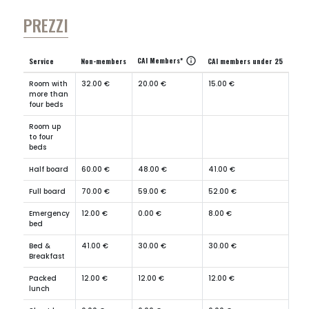
PREZZI
CAI Members*
info
Service
Non-members
CAI members under 25
Room with
32.00 €
20.00 €
15.00 €
more than
four beds
Room up
to four
beds
Half board
60.00 €
48.00 €
41.00 €
Full board
70.00 €
59.00 €
52.00 €
Emergency
12.00 €
0.00 €
8.00 €
bed
Bed &
41.00 €
30.00 €
30.00 €
Breakfast
Packed
12.00 €
12.00 €
12.00 €
lunch