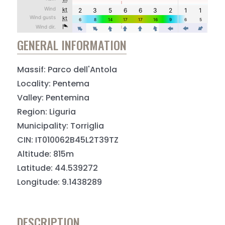
GENERAL INFORMATION
Massif: Parco dell'Antola
Locality: Pentema
Valley: Pentemina
Region: Liguria
Municipality: Torriglia
CIN: IT010062B45L2T39TZ
Altitude: 815m
Latitude: 44.539272
Longitude: 9.1438289
DESCRIPTION