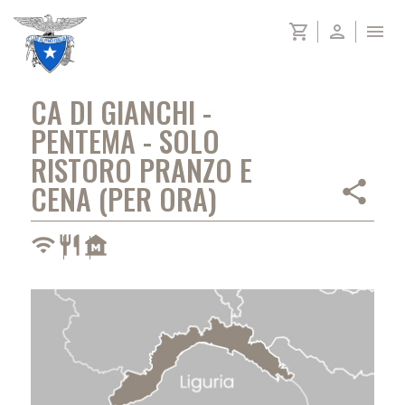
Skip
shopping_cart
person
menu
to
content
CA DI GIANCHI -
PENTEMA - SOLO
RISTORO PRANZO E
share
CENA (PER ORA)
wifi
restaurant
museum