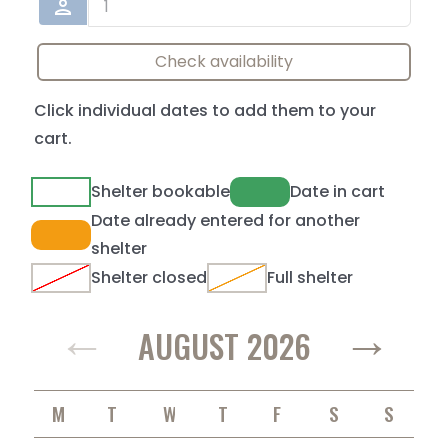
person
Check availability
Click individual dates to add them to your
cart.
Shelter bookable
Date in cart
Date already entered for another
shelter
Shelter closed
Full shelter
←
→
AUGUST 2026
MONDAY
TUESDAY
WEDNESDAY
THURSDAY
FRIDAY
SATURDAY
SUNDAY