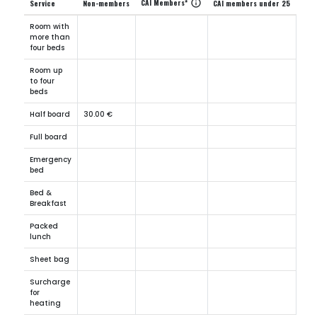
CAI Members*
info
Service
Non-members
CAI members under 25
Room with
more than
four beds
Room up
to four
beds
Half board
30.00 €
Full board
Emergency
bed
Bed &
Breakfast
Packed
lunch
Sheet bag
Surcharge
for
heating