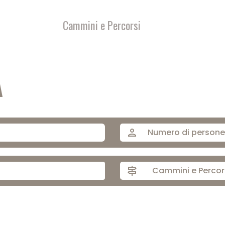
Cammini e Percorsi
A
person
signpost
Cammini e Percor