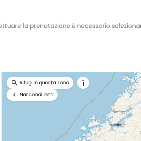
effettuare la prenotazione è necessario selezion
info_i
search
Rifugi in questa zona
keyboard_arrow_left
Nascondi lista