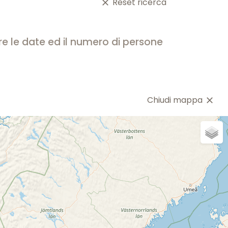
Reset ricerca
close
are le date ed il numero di persone
Chiudi mappa
close