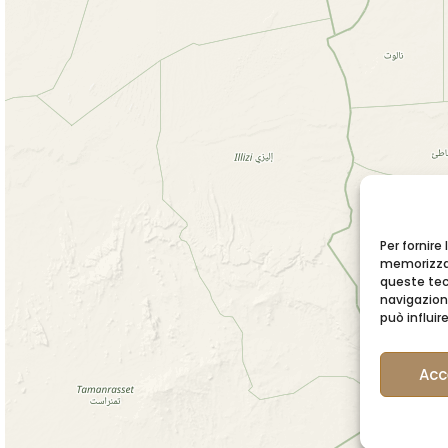
Per fornire
memorizzar
queste tec
navigazione
può influi
Acc