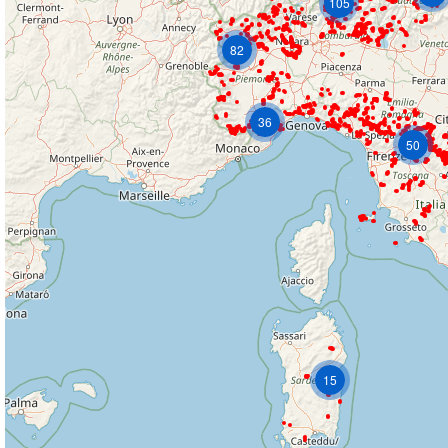
105
82
36
50
15