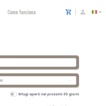
Come funziona
shopping_cart
person
si
Rifugi aperti nei prossimi 30 giorni