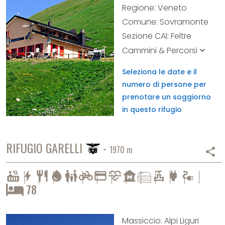
Regione: Veneto
Comune: Sovramonte
Sezione CAI: Feltre
Cammini & Percorsi
keyboard_arrow_down
Seleziona le date e il
numero di persone per
prenotare un soggiorno
in questo rifugio
RIFUGIO GARELLI
-
1970 m
share
cardiology
valve
hot_tub
bolt
restaurant
water_drop
family_restroom
pedal_bike
credit_card
museum
power
electrical_services
78
Massiccio: Alpi Liguri