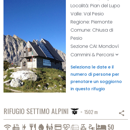
Località: Pian del Lupo
Valle: Val Pesio
Regione: Piemonte
Comune: Chiusa di
Pesio
Sezione CAI: Mondovì
Cammini & Percorsi
keyboard_arrow_down
Seleziona le date e il
numero di persone per
prenotare un soggiorno
in questo rifugio
RIFUGIO SETTIMO ALPINI
-
1502 m
share
cardiology
valve
50
wifi
hot_tub
bolt
restaurant
water_drop
family_restroom
credit_card
electrical_services