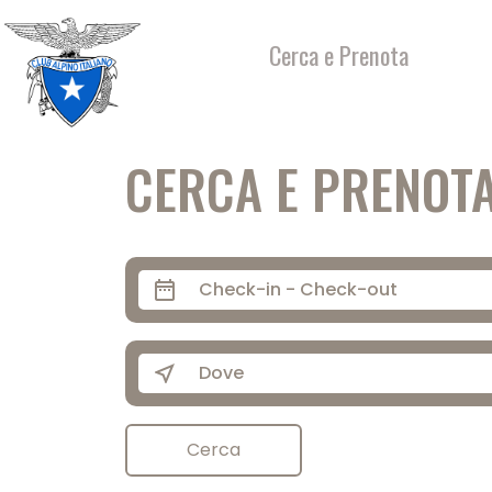
Salta
al
Cerca e Prenota
contenuto
CERCA E PRENOT
date_range
near_me
Cerca