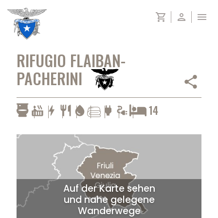
Skip
shopping_cart
person
menu
to
content
RIFUGIO FLAIBAN-
PACHERINI
share
14
hot_tub
bolt
restaurant
water_drop
power
electrical_services
Auf der Karte sehen
und nahe gelegene
Wanderwege