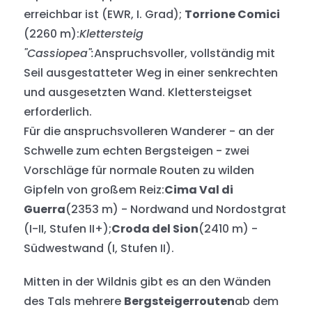
erreichbar ist (EWR, I. Grad);
Torrione Comici
(2260 m):
Klettersteig
"Cassiopea":
Anspruchsvoller, vollständig mit
Seil ausgestatteter Weg in einer senkrechten
und ausgesetzten Wand. Klettersteigset
erforderlich.
Für die anspruchsvolleren Wanderer - an der
Schwelle zum echten Bergsteigen - zwei
Vorschläge für normale Routen zu wilden
Gipfeln von großem Reiz:
Cima Val di
Guerra
(2353 m) - Nordwand und Nordostgrat
(I-II, Stufen II+);
Croda del Sion
(2410 m) -
Südwestwand (I, Stufen II).
Mitten in der Wildnis gibt es an den Wänden
des Tals mehrere
Bergsteigerrouten
ab dem