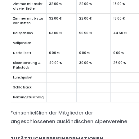
Zimmer mit mehr
32.00 €
22.00 €
18.00 €
als vier Betten
Zimmer mit bis zu
32.00 €
22.00 €
18.00 €
vier Betten
Halbpension
63.00 €
50.50 €
44.50 €
Vollpension
Notfallbett
0.00 €
0.00 €
0.00 €
Übernachtung &
40.00 €
30.00 €
26.00 €
Frühstück
Lunchpaket
Schlafsack
Heizungszuschlag
*einschließlich der Mitglieder der
angeschlossenen ausländischen Alpenvereine
ZUSÄTZLICHE PREISINFORMATIONEN