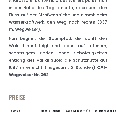
Andrazza ein: unterhalb des Weilers parkt man
in der Nähe des Tagliamento, überquert den
Fluss auf der Straßenbrücke und nimmt beim
Wasserkraftwerk den Weg nach rechts (837
m, Wegweiser).
Nun beginnt der Saumpfad, der sanft den
Wald hinaufsteigt und dann auf offenem,
schottrigem Boden ohne Schwierigkeiten
entlang des Val di Suola die Schutzhütte auf
1587 m erreicht (insgesamt 2 Stunden)
CAI-
Wegweiser Nr. 362
PREISE
CAI-Mitglieder*
info
Service
Nicht-Mitglieder
CAI-Mitglieder u