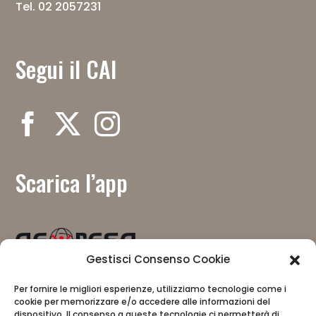
Tel. 02 2057231
Segui il CAI
Scarica l’app
Gestisci Consenso Cookie
Mit Unterstützung von
Per fornire le migliori esperienze, utilizziamo tecnologie come i
cookie per memorizzare e/o accedere alle informazioni del
dispositivo. Il consenso a queste tecnologie ci permetterà di