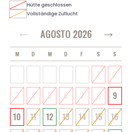
Hütte geschlossen
Vollständige Zuflucht
←
→
AGOSTO 2026
MONTAG
DIENSTAG
MITTWOCH
DONNERSTAG
FREITAG
SAMSTAG
SONNTAG
1
2
3
4
5
6
7
8
9
10
11
12
13
14
15
16