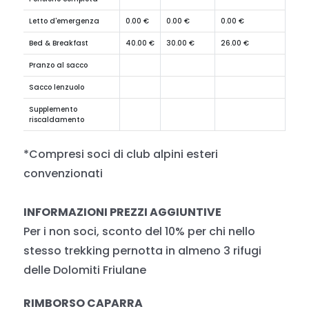
Letto d'emergenza
0.00 €
0.00 €
0.00 €
Bed & Breakfast
40.00 €
30.00 €
26.00 €
Pranzo al sacco
Sacco lenzuolo
Supplemento
riscaldamento
*Compresi soci di club alpini esteri
convenzionati
INFORMAZIONI PREZZI AGGIUNTIVE
Per i non soci, sconto del 10% per chi nello
stesso trekking pernotta in almeno 3 rifugi
delle Dolomiti Friulane
RIMBORSO CAPARRA