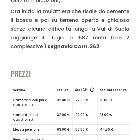
(837 m, indicazioni).
Ora inizia la mulattiera che risale dolcemente
il bosco e poi su terreno aperto e ghiaioso
senza alcuna difficoltà lungo la Val di Suola
raggiunge il rifugio a 1587 metri (ore 2
complessive )
segnavia CAI n. 362
PREZZI
Soci CAI*
info
Servizio
Non soci
Soci CAI under 25
Camerata con più di
32.00 €
22.00 €
18.00 €
quattro letti
Camera fino a
32.00 €
22.00 €
18.00 €
quattro letti
Mezza pensione
63.00 €
50.50 €
44.50 €
Pensione completa