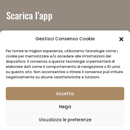
Scarica l’app
Gestisci Consenso Cookie
Per fornire le migliori esperienze, utilizziamo tecnologie come i
Con il contributo del
cookie per memorizzare e/o accedere alle informazioni del
dispositivo. Il consenso a queste tecnologie ci permetterà di
elaborare dati come il comportamento di navigazione o ID unici
su questo sito. Non acconsentire o ritirare il consenso può influire
negativamente su alcune caratteristiche e funzioni.
Accetta
Nega
Il CAI
Privacy Policy
CAI Store
Visualizza le preferenze
Area riservata rifugista