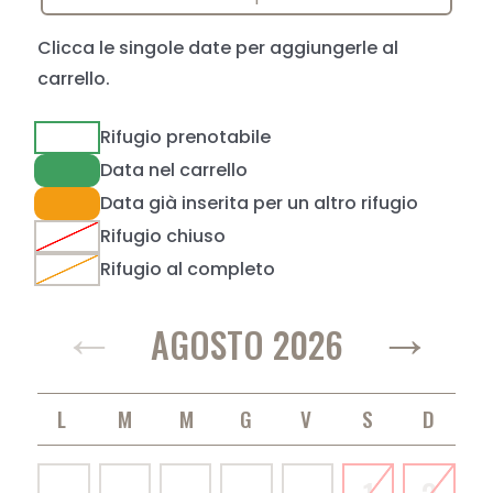
Clicca le singole date per aggiungerle al
carrello.
Rifugio prenotabile
Data nel carrello
Data già inserita per un altro rifugio
Rifugio chiuso
Rifugio al completo
←
→
AGOSTO 2026
LUNEDÌ
MARTEDÌ
MERCOLEDÌ
GIOVEDÌ
VENERDÌ
SABATO
DOMENICA