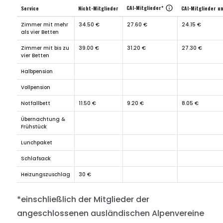
CAI-Mitglieder*
info
Service
Nicht-Mitglieder
CAI-Mitglieder u
Zimmer mit mehr
34.50 €
27.60 €
24.15 €
als vier Betten
Zimmer mit bis zu
39.00 €
31.20 €
27.30 €
vier Betten
Halbpension
Vollpension
Notfallbett
11.50 €
9.20 €
8.05 €
Übernachtung &
Frühstück
Lunchpaket
Schlafsack
Heizungszuschlag
30 €
*einschließlich der Mitglieder der
angeschlossenen ausländischen Alpenvereine