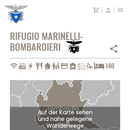
Skip
shopping_cart
person
menu
to
content
RIFUGIO MARINELLI-
BOMBARDIERI
share
140
wifi
hot_tub
bolt
restaurant
water_drop
family_restroom
credit_card
museum
electrical_services
Auf der Karte sehen
und nahe gelegene
Wanderwege