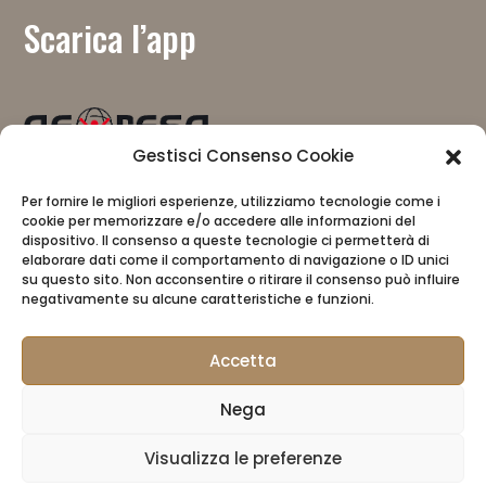
Scarica l’app
Gestisci Consenso Cookie
Mit Unterstützung von
Per fornire le migliori esperienze, utilizziamo tecnologie come i
cookie per memorizzare e/o accedere alle informazioni del
dispositivo. Il consenso a queste tecnologie ci permetterà di
elaborare dati come il comportamento di navigazione o ID unici
su questo sito. Non acconsentire o ritirare il consenso può influire
negativamente su alcune caratteristiche e funzioni.
Accetta
CAI
Datenschutzbestimmungen
Nega
CAI Store
Visualizza le preferenze
Für Manager reservierter Bereich