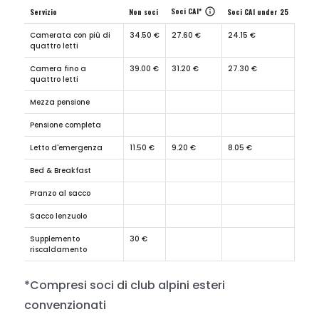
Soci CAI*
info
Servizio
Non soci
Soci CAI under 25
Camerata con più di
34.50 €
27.60 €
24.15 €
quattro letti
Camera fino a
39.00 €
31.20 €
27.30 €
quattro letti
Mezza pensione
Pensione completa
Letto d'emergenza
11.50 €
9.20 €
8.05 €
Bed & Breakfast
Pranzo al sacco
Sacco lenzuolo
Supplemento
30 €
riscaldamento
*Compresi soci di club alpini esteri
convenzionati