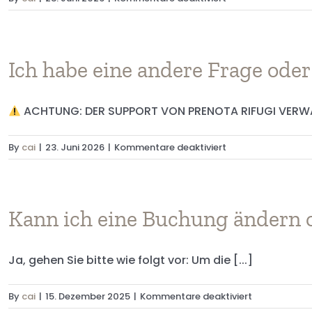
Support?
Sind
Sie
Hüttenbetreiber
und
Ich habe eine andere Frage ode
möchten
sich
ACHTUNG: DER SUPPORT VON PRENOTA RIFUGI VERWAL
unserer
Plattform
anschließen?
für
By
cai
|
23. Juni 2026
|
Kommentare deaktiviert
Ich
habe
eine
andere
Kann ich eine Buchung ändern o
Frage
oder
Ja, gehen Sie bitte wie folgt vor: Um die [...]
benötige
Unterstützung.
Was
für
By
cai
|
15. Dezember 2025
|
Kommentare deaktiviert
kann
Kann