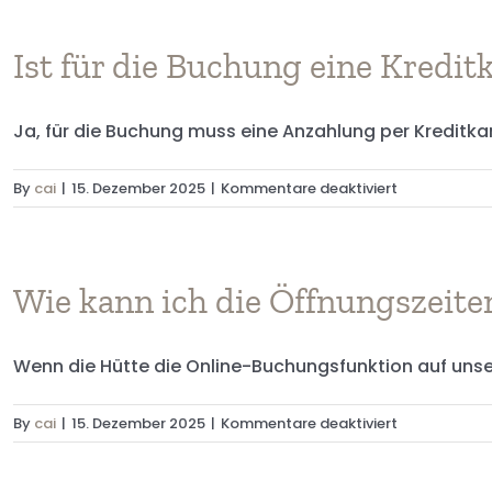
lauten
die
Stornierungs
Ist für die Buchung eine Kreditk
und
Rückerstatt
Ja, für die Buchung muss eine Anzahlung per Kreditkart
für
By
cai
|
15. Dezember 2025
|
Kommentare deaktiviert
Ist
für
die
Buchung
Wie kann ich die Öffnungszeiten
eine
Kreditkarte
Wenn die Hütte die Online-Buchungsfunktion auf unserer
erforderlich?
für
By
cai
|
15. Dezember 2025
|
Kommentare deaktiviert
Wie
kann