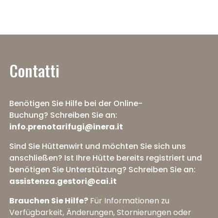
ich
„nicht
mehrere
buchbar“
Hütten
oder
zusammen
„auf
buchen,
der
um
Contatti
Plattform
ein
noch
mehrtägiges
nicht
Trekking
verfügbar“
Benötigen Sie Hilfe bei der Online-
zu
angezeigt:
organisieren
Buchung?
Schreiben Sie an:
Was
info.prenotarifugi@inera.it
bedeutet
das?
Sind Sie Hüttenwirt und möchten Sie sich uns
anschließen? Ist Ihre Hütte bereits registriert und
benötigen Sie Unterstützung?
Schreiben Sie an:
assistenza.gestori@cai.it
Brauchen Sie Hilfe?
Für Informationen zu
Verfügbarkeit, Änderungen, Stornierungen oder