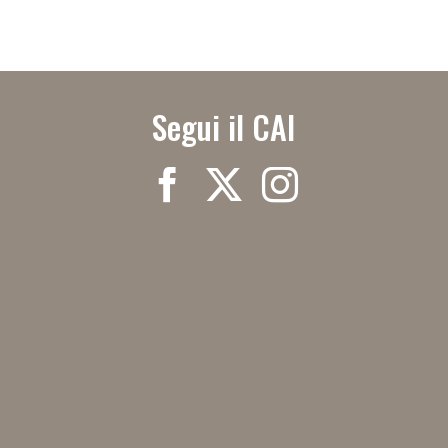
Segui il CAI
?