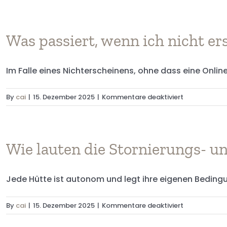
ich
ich
tun?
eine
Buchung
Was passiert, wenn ich nicht e
ändern
oder
Im Falle eines Nichterscheinens, ohne dass eine Online
stornieren?
für
By
cai
|
15. Dezember 2025
|
Kommentare deaktiviert
Was
passiert,
wenn
ich
Wie lauten die Stornierungs- 
nicht
erscheine
Jede Hütte ist autonom und legt ihre eigenen Bedingun
(No-
Show)?
für
By
cai
|
15. Dezember 2025
|
Kommentare deaktiviert
Wie