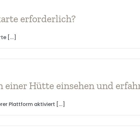
-
arte erforderlich?
ungsbedingungen?
e [...]
 einer Hütte einsehen und erfahr
 Plattform aktiviert [...]