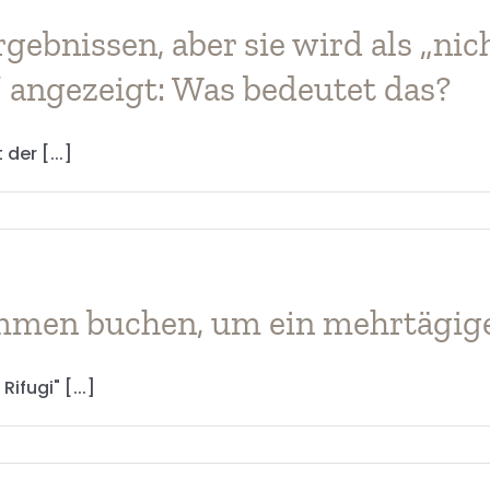
gebnissen, aber sie wird als „nic
ten
“ angezeigt: Was bedeutet das?
der [...]
men buchen, um ein mehrtägiges
ifugi" [...]
sen,