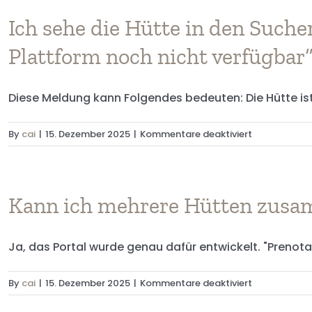
ich
die
Ich sehe die Hütte in den Sucher
Öffnungszei
Plattform noch nicht verfügbar
einer
Hütte
einsehen
Diese Meldung kann Folgendes bedeuten: Die Hütte ist 
und
erfahren,
wann
für
By
cai
|
15. Dezember 2025
|
Kommentare deaktiviert
sie
Ich
verfügbar
sehe
ist?
die
Hütte
Kann ich mehrere Hütten zusam
in
den
Ja, das Portal wurde genau dafür entwickelt. "Prenota R
Suchergebnis
aber
sie
für
By
cai
|
15. Dezember 2025
|
Kommentare deaktiviert
wird
Kann
als