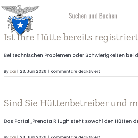
Skip
to
Suchen und Buchen
content
Ist Ihre Hütte bereits registri
Bei technischen Problemen oder Schwierigkeiten bei de
für
By
cai
|
23. Juni 2026
|
Kommentare deaktiviert
Ist
Ihre
Hütte
bereits
Sind Sie Hüttenbetreiber und m
registriert
und
Das Portal „Prenota Rifugi“ steht sowohl den Hütten des
Sie
benötigen
technischen
für
By
cai
|
23. Juni 2026
|
Kommentare deaktiviert