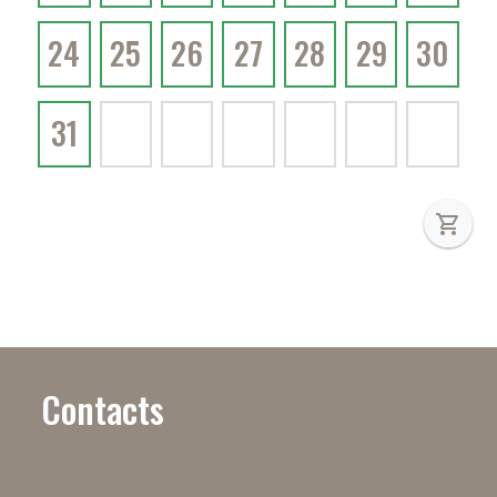
24
25
26
27
28
29
30
31
shopping_cart
Contacts