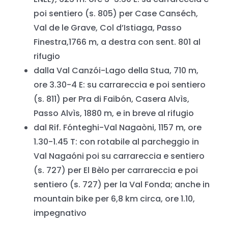
poi sentiero (s. 805) per Case Canséch,
Val de le Grave, Col dʼIstiaga, Passo
Finestra,1766 m, a destra con sent. 801 al
rifugio
dalla Val Canzói-Lago della Stua, 710 m,
ore 3.30-4 E: su carrareccia e poi sentiero
(s. 811) per Pra di Faibón, Casera Alvìs,
Passo Alvìs, 1880 m, e in breve al rifugio
dal Rif. Fónteghi-Val Nagaòni, 1157 m, ore
1.30-1.45 T: con rotabile al parcheggio in
Val Nagaóni poi su carrareccia e sentiero
(s. 727) per El Bèlo per carrareccia e poi
sentiero (s. 727) per la Val Fonda; anche in
mountain bike per 6,8 km circa, ore 1.10,
impegnativo