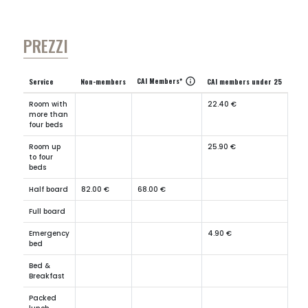
PREZZI
CAI Members*
info
Service
Non-members
CAI members under 25
Room with
22.40 €
more than
four beds
Room up
25.90 €
to four
beds
Half board
82.00 €
68.00 €
Full board
Emergency
4.90 €
bed
Bed &
Breakfast
Packed