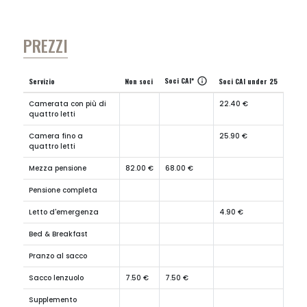
PREZZI
Soci CAI*
info
Servizio
Non soci
Soci CAI under 25
Camerata con più di
22.40 €
quattro letti
Camera fino a
25.90 €
quattro letti
Mezza pensione
82.00 €
68.00 €
Pensione completa
Letto d'emergenza
4.90 €
Bed & Breakfast
Pranzo al sacco
Sacco lenzuolo
7.50 €
7.50 €
Supplemento