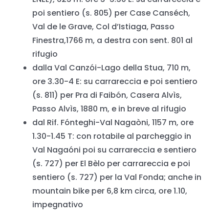
poi sentiero (s. 805) per Case Canséch,
Val de le Grave, Col dʼIstiaga, Passo
Finestra,1766 m, a destra con sent. 801 al
rifugio
dalla Val Canzói-Lago della Stua, 710 m,
ore 3.30-4 E: su carrareccia e poi sentiero
(s. 811) per Pra di Faibón, Casera Alvìs,
Passo Alvìs, 1880 m, e in breve al rifugio
dal Rif. Fónteghi-Val Nagaòni, 1157 m, ore
1.30-1.45 T: con rotabile al parcheggio in
Val Nagaóni poi su carrareccia e sentiero
(s. 727) per El Bèlo per carrareccia e poi
sentiero (s. 727) per la Val Fonda; anche in
mountain bike per 6,8 km circa, ore 1.10,
impegnativo