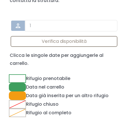
contatta la struttura.
person
Verifica disponibilità
Clicca le singole date per aggiungerle al
carrello.
Rifugio prenotabile
Data nel carrello
Data già inserita per un altro rifugio
Rifugio chiuso
Rifugio al completo