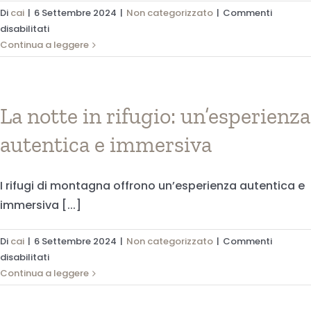
Di
cai
|
6 Settembre 2024
|
Non categorizzato
|
Commenti
su
disabilitati
Escursioni
Continua a leggere
in
montagna:
come
pianificare
La notte in rifugio: un’esperienza
e
autentica e immersiva
scegliere
il
percorso
I rifugi di montagna offrono un’esperienza autentica e
adatto
immersiva [...]
Di
cai
|
6 Settembre 2024
|
Non categorizzato
|
Commenti
su
disabilitati
La
Continua a leggere
notte
in