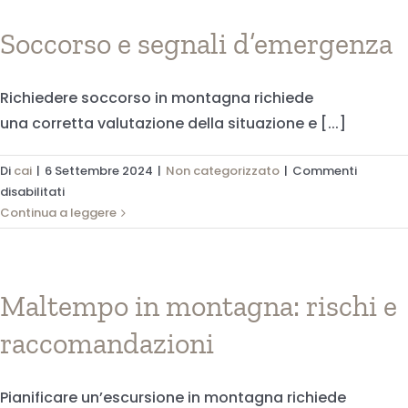
rifugio:
un’esperienza
Soccorso e segnali d’emergenza
autentica
e
Richiedere soccorso in montagna richiede
immersiva
una corretta valutazione della situazione e [...]
Di
cai
|
6 Settembre 2024
|
Non categorizzato
|
Commenti
su
disabilitati
Soccorso
Continua a leggere
e
segnali
d’emergenza
Maltempo in montagna: rischi e
raccomandazioni
Pianificare un’escursione in montagna richiede