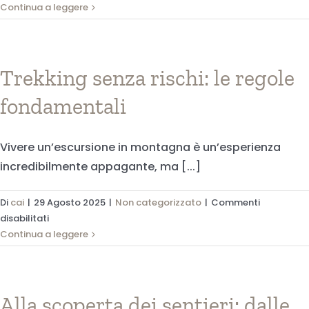
Montagna
Continua a leggere
sicura
2025:
tutti
i
Trekking senza rischi: le regole
consigli
fondamentali
essenziali
per
prevenire
Vivere un’escursione in montagna è un’esperienza
gli
incredibilmente appagante, ma [...]
incidenti
e
vivere
Di
cai
|
29 Agosto 2025
|
Non categorizzato
|
Commenti
il
su
disabilitati
trekking
Trekking
Continua a leggere
al
senza
meglio
rischi:
le
regole
Alla scoperta dei sentieri: dalle