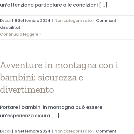
un’attenzione particolare alle condizioni [...]
Di
cai
|
6 Settembre 2024
|
Non categorizzato
|
Commenti
su
disabilitati
Maltempo
Continua a leggere
in
montagna:
rischi
e
Avventure in montagna con i
raccomandazioni
bambini: sicurezza e
divertimento
Portare i bambini in montagna può essere
un’esperienza sicura [...]
Di
cai
|
6 Settembre 2024
|
Non categorizzato
|
Commenti