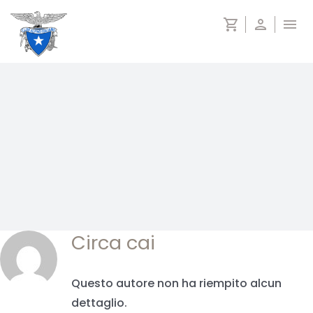
Salta
shopping_cart
person
menu
al
contenuto
Circa
cai
Questo autore non ha riempito alcun
dettaglio.