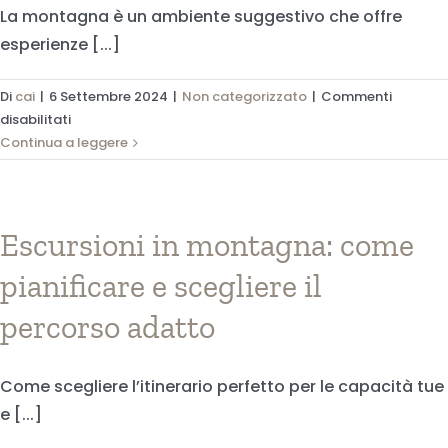
La montagna è un ambiente suggestivo che offre
esperienze [...]
Di
cai
|
6 Settembre 2024
|
Non categorizzato
|
Commenti
su
disabilitati
Vivere
Continua a leggere
la
Montagna:
guida
a
Escursioni in montagna: come
escursioni
pianificare e scegliere il
sicure
e
percorso adatto
consigli
pratici
Come scegliere l’itinerario perfetto per le capacità tue
e [...]