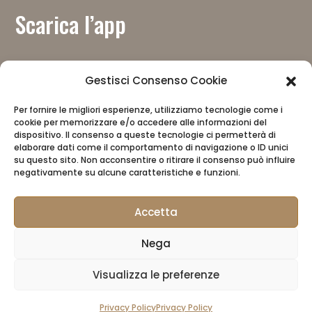
Scarica l’app
Gestisci Consenso Cookie
Per fornire le migliori esperienze, utilizziamo tecnologie come i
Con il contributo del
cookie per memorizzare e/o accedere alle informazioni del
dispositivo. Il consenso a queste tecnologie ci permetterà di
elaborare dati come il comportamento di navigazione o ID unici
su questo sito. Non acconsentire o ritirare il consenso può influire
negativamente su alcune caratteristiche e funzioni.
Accetta
Nega
Il CAI
Privacy Policy
CAI Store
Visualizza le preferenze
Area riservata rifugista
Privacy Policy
Privacy Policy