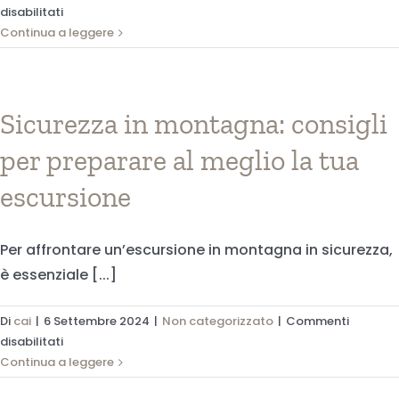
su
disabilitati
Avventure
Continua a leggere
in
montagna
con
i
Sicurezza in montagna: consigli
bambini:
per preparare al meglio la tua
sicurezza
e
escursione
divertimento
Per affrontare un’escursione in montagna in sicurezza,
è essenziale [...]
Di
cai
|
6 Settembre 2024
|
Non categorizzato
|
Commenti
su
disabilitati
Sicurezza
Continua a leggere
in