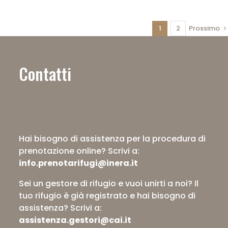
montagna:
consigli
per
1
2
Prossimo
preparare
al
meglio
Contatti
la
tua
escursione
Hai bisogno di assistenza per la procedura di
prenotazione online?
Scrivi a:
info.prenotarifugi@inera.it
Sei un gestore di rifugio e vuoi unirti a noi? Il
tuo rifugio è già registrato e hai bisogno di
assistenza?
Scrivi a:
assistenza.gestori@cai.it