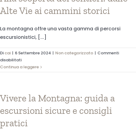
fondamentali
Alte Vie ai cammini storici
La montagna offre una vasta gamma di percorsi
escursionistici, [...]
Di
cai
|
6 Settembre 2024
|
Non categorizzato
|
Commenti
su
disabilitati
Alla
Continua a leggere
scoperta
dei
sentieri:
dalle
Vivere la Montagna: guida a
Alte
escursioni sicure e consigli
Vie
ai
pratici
cammini
storici