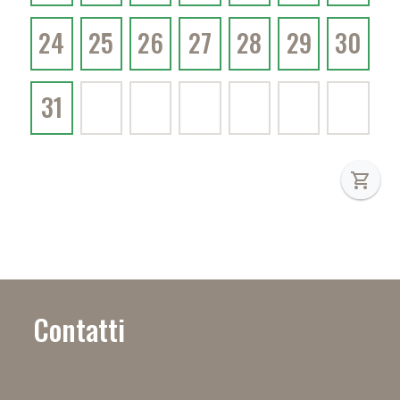
24
25
26
27
28
29
30
31
shopping_cart
Contatti