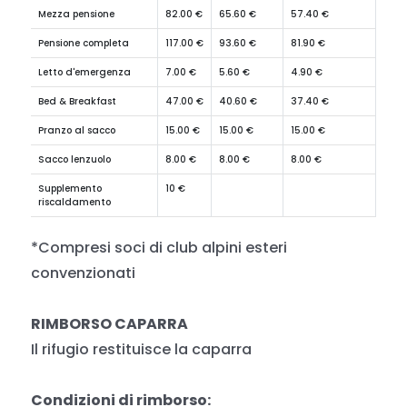
Mezza pensione
82.00 €
65.60 €
57.40 €
Pensione completa
117.00 €
93.60 €
81.90 €
Letto d'emergenza
7.00 €
5.60 €
4.90 €
Bed & Breakfast
47.00 €
40.60 €
37.40 €
Pranzo al sacco
15.00 €
15.00 €
15.00 €
Sacco lenzuolo
8.00 €
8.00 €
8.00 €
Supplemento
10 €
riscaldamento
*Compresi soci di club alpini esteri
convenzionati
RIMBORSO CAPARRA
Il rifugio restituisce la caparra
Condizioni di rimborso: