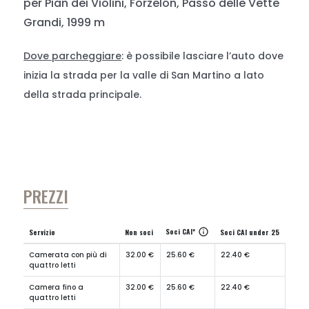
per Pian dei Violini, Forzelón, Passo delle Vette
Grandi, 1999 m
Dove parcheggiare
: è possibile lasciare l’auto dove
inizia la strada per la valle di San Martino a lato
della strada principale.
PREZZI
Soci CAI*
info
Servizio
Non soci
Soci CAI under 25
Camerata con più di
32.00 €
25.60 €
22.40 €
quattro letti
Camera fino a
32.00 €
25.60 €
22.40 €
quattro letti