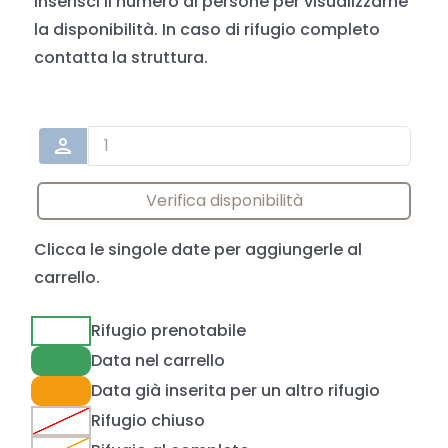
Inserisci il numero di persone per visualizzarne
la disponibilità. In caso di rifugio completo
contatta la struttura.
person
Verifica disponibilità
Clicca le singole date per aggiungerle al
carrello.
Rifugio prenotabile
Data nel carrello
Data già inserita per un altro rifugio
Rifugio chiuso