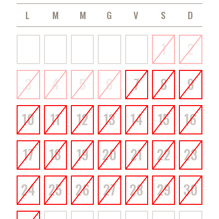
LUNEDÌ
MARTEDÌ
MERCOLEDÌ
GIOVEDÌ
VENERDÌ
SABATO
DOMENICA
1
2
3
4
5
6
7
8
9
10
11
12
13
14
15
16
17
18
19
20
21
22
23
24
25
26
27
28
29
30