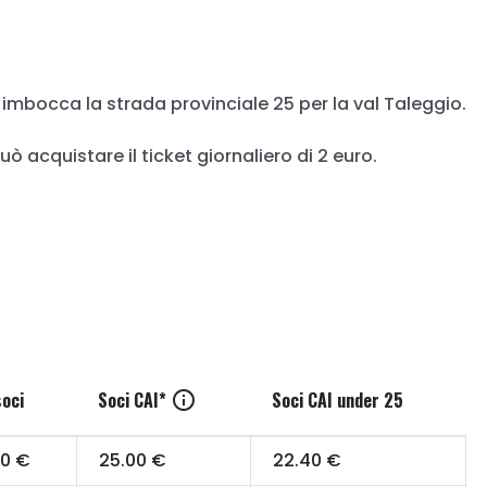
 imbocca la strada provinciale 25 per la val Taleggio.
ò acquistare il ticket giornaliero di 2 euro.
soci
Soci CAI*
info
Soci CAI under 25
00 €
25.00 €
22.40 €