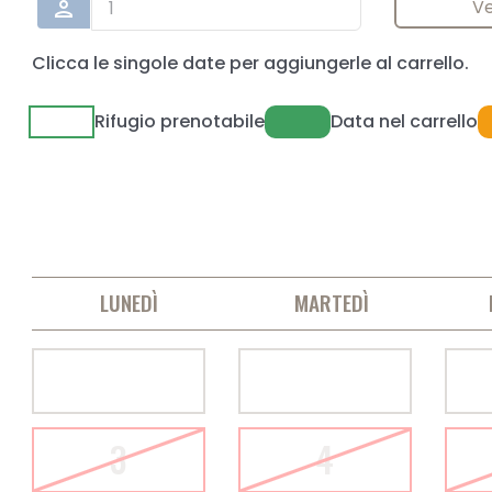
Ve
person
Clicca le singole date per aggiungerle al carrello.
Rifugio prenotabile
Data nel carrello
LUNEDÌ
MARTEDÌ
3
4