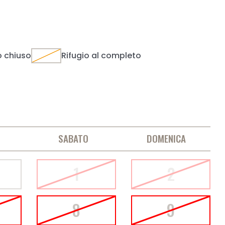
o chiuso
Rifugio al completo
→
SABATO
DOMENICA
1
2
8
9