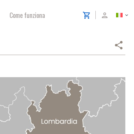
Come funziona
shopping_cart
person
share