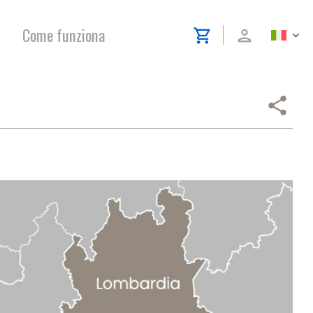
Come funziona
shopping_cart
person
share