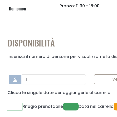
Pranzo: 11:30 - 15:00
Domenica
DISPONIBILITÀ
Inserisci il numero di persone per visualizzarne la di
Ve
person
Clicca le singole date per aggiungerle al carrello.
Rifugio prenotabile
Data nel carrello