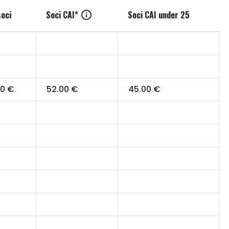
soci
Soci CAI*
info
Soci CAI under 25
00 €
52.00 €
45.00 €