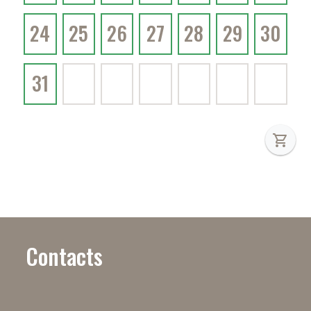
24
25
26
27
28
29
30
31
shopping_cart
Contacts