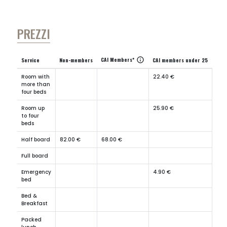
PREZZI
CAI Members*
info
Service
Non-members
CAI members under 25
Room with
22.40 €
more than
four beds
Room up
25.90 €
to four
beds
Half board
82.00 €
68.00 €
Full board
Emergency
4.90 €
bed
Bed &
Breakfast
Packed