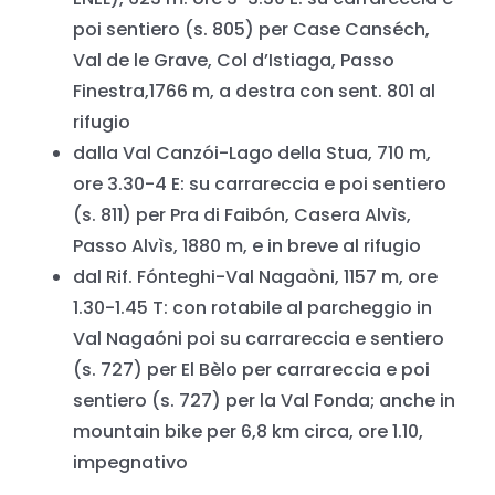
poi sentiero (s. 805) per Case Canséch,
Val de le Grave, Col dʼIstiaga, Passo
Finestra,1766 m, a destra con sent. 801 al
rifugio
dalla Val Canzói-Lago della Stua, 710 m,
ore 3.30-4 E: su carrareccia e poi sentiero
(s. 811) per Pra di Faibón, Casera Alvìs,
Passo Alvìs, 1880 m, e in breve al rifugio
dal Rif. Fónteghi-Val Nagaòni, 1157 m, ore
1.30-1.45 T: con rotabile al parcheggio in
Val Nagaóni poi su carrareccia e sentiero
(s. 727) per El Bèlo per carrareccia e poi
sentiero (s. 727) per la Val Fonda; anche in
mountain bike per 6,8 km circa, ore 1.10,
impegnativo