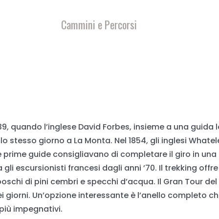
Cammini e Percorsi
839, quando l’inglese David Forbes, insieme a una guida lo
lo stesso giorno a La Monta. Nel 1854, gli inglesi Whatel
e prime guide consigliavano di completare il giro in una 
li escursionisti francesi dagli anni ’70. Il trekking offr
, boschi di pini cembri e specchi d’acqua. Il Gran Tour de
i giorni. Un’opzione interessante è l’anello completo che 
 più impegnativi.