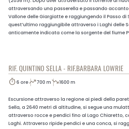
(2036 m). Dopo aver attraversato il torrente di nuovo 
attraversando una passerella e passando accanto all
Vallone delle Giargiatte e raggiungendo il Passo di 
quest’ultimo raggiungibile attraverso i Laghi delle
anticamente indicata come la sorgente del fiume Po. 
RIF. QUINTINO SELLA - RIF.BARBARA LOWRIE
timer
trending_up
trending_down
6 ore
700 m
1600 m
Escursione attraverso la regione ai piedi della par
Sella, a 2640 metri di altitudine, si segue una mulat
attraverso rocce e pendici fino al Lago Chiaretto, co
Laghi. Attraverso ripide pendici e una conca, si ragg