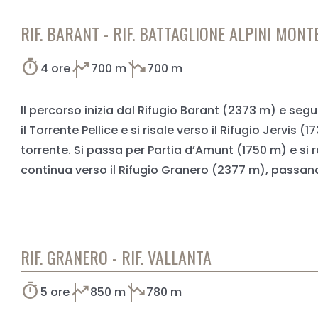
RIF. BARANT - RIF. BATTAGLIONE ALPINI MON
timer
trending_up
trending_down
4 ore
700 m
700 m
Il percorso inizia dal Rifugio Barant (2373 m) e se
il Torrente Pellice e si risale verso il Rifugio Jerv
torrente. Si passa per Partia d’Amunt (1750 m) e si
continua verso il Rifugio Granero (2377 m), passando p
RIF. GRANERO - RIF. VALLANTA
timer
trending_up
trending_down
5 ore
850 m
780 m