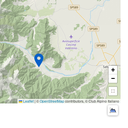
+
−
Leaflet
|
©
OpenStreetMap
contributors, © Club Alpino Italiano