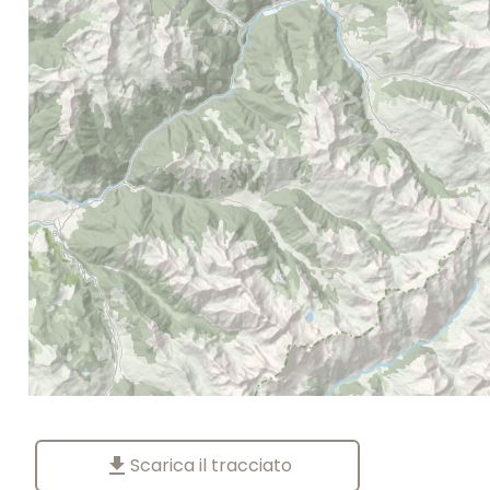
download
Scarica il tracciato