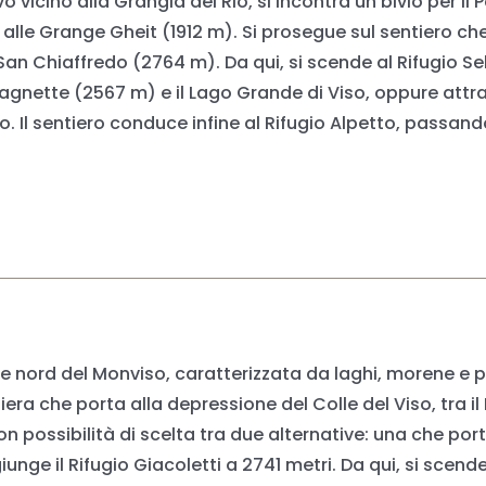
vicino alla Grangia del Rio, si incontra un bivio per il 
e Grange Gheit (1912 m). Si prosegue sul sentiero che s
San Chiaffredo (2764 m). Da qui, si scende al Rifugio Se
 Sagnette (2567 m) e il Lago Grande di Viso, oppure att
Il sentiero conduce infine al Rifugio Alpetto, passando 
ete nord del Monviso, caratterizzata da laghi, morene e
tiera che porta alla depressione del Colle del Viso, tra i
n possibilità di scelta tra due alternative: una che port
iunge il Rifugio Giacoletti a 2741 metri. Da qui, si scen