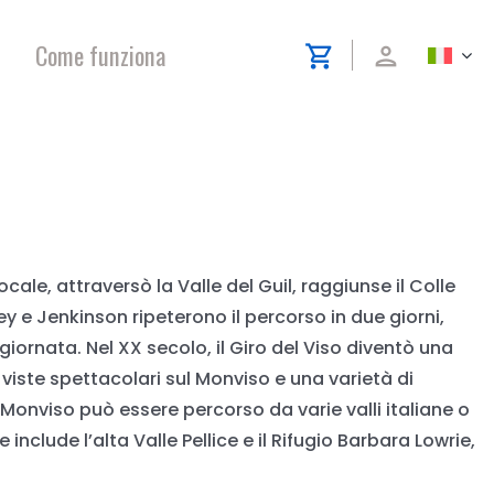
Come funziona
shopping_cart
person
cale, attraversò la Valle del Guil, raggiunse il Colle
ey e Jenkinson ripeterono il percorso in due giorni,
giornata. Nel XX secolo, il Giro del Viso diventò una
e viste spettacolari sul Monviso e una varietà di
l Monviso può essere percorso da varie valli italiane o
include l’alta Valle Pellice e il Rifugio Barbara Lowrie,