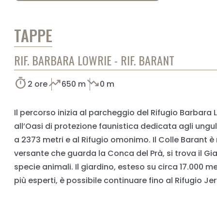
TAPPE
RIF. BARBARA LOWRIE - RIF. BARANT
timer
trending_up
trending_down
2 ore
650 m
0 m
Il percorso inizia al parcheggio del Rifugio Barbara 
all’Oasi di protezione faunistica dedicata agli ungul
a 2373 metri e al Rifugio omonimo. Il Colle Barant è n
versante che guarda la Conca del Prà, si trova il Gi
specie animali. Il giardino, esteso su circa 17.000 me
più esperti, è possibile continuare fino al Rifugio Jer