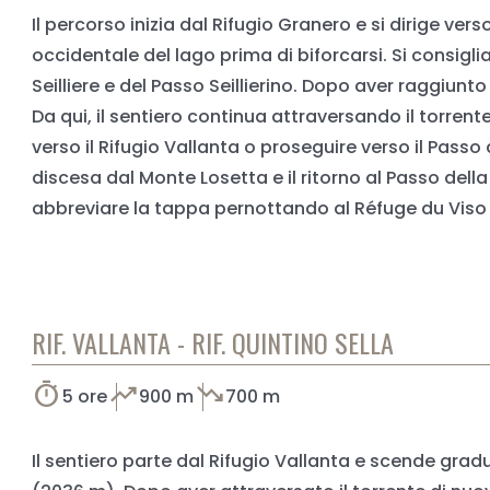
Il percorso inizia dal Rifugio Granero e si dirige v
occidentale del lago prima di biforcarsi. Si consigli
Seilliere e del Passo Seillierino. Dopo aver raggiunto 
Da qui, il sentiero continua attraversando il torrent
verso il Rifugio Vallanta o proseguire verso il Pass
discesa dal Monte Losetta e il ritorno al Passo della L
abbreviare la tappa pernottando al Réfuge du Viso 
RIF. VALLANTA - RIF. QUINTINO SELLA
timer
trending_up
trending_down
5 ore
900 m
700 m
Il sentiero parte dal Rifugio Vallanta e scende gra