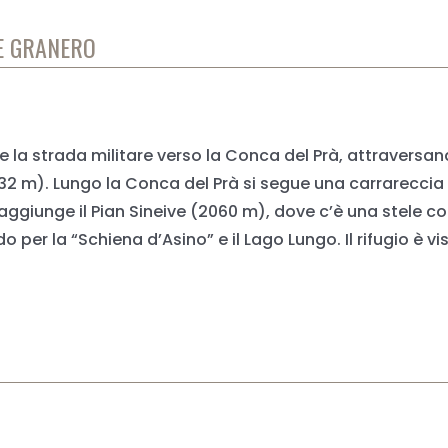
TE GRANERO
gue la strada militare verso la Conca del Prà, attravers
is (1732 m). Lungo la Conca del Prà si segue una carrarecc
 raggiunge il Pian Sineive (2060 m), dove c’è una stele 
er la “Schiena d’Asino” e il Lago Lungo. Il rifugio è visi