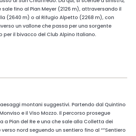
Passo di San Chiaffredo. Da qui, si scende a sinistra,
ale fino al Pian Meyer (2126 m), attraversando il
lla (2640 m) o al Rifugio Alpetto (2268 m), con
raverso un vallone che passa per una sorgente
per il bivacco del Club Alpino Italiano.
 paesaggi montani suggestivi. Partendo dal Quintino
l Monviso e il Viso Mozzo. Il percorso prosegue
a a Pian del Re e una che sale alla Colletta dei
de verso nord seguendo un sentiero fino al “”Sentiero