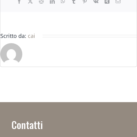
Facebook
X
Reddit
LinkedIn
WhatsApp
Tumblr
Pinterest
Vk
Xing
Email
Scritto da:
cai
Contatti