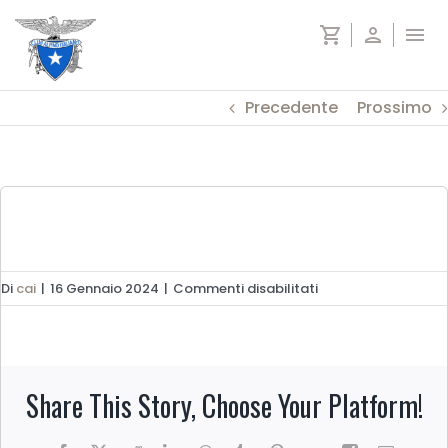
Salta
shopping_cart
person
menu
al
contenuto
Precedente
Prossimo
su
Di
cai
|
16 Gennaio 2024
|
Commenti disabilitati
Grande
Traversata
Alpi
Piemonte
Share This Story, Choose Your Platform!