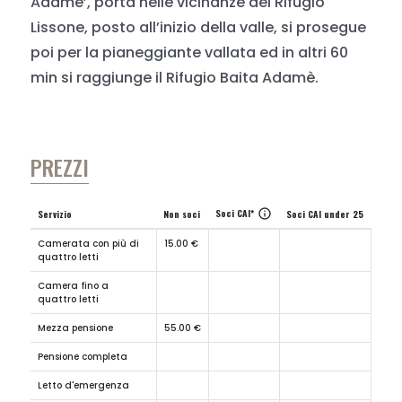
Adamé’, porta nelle vicinanze del Rifugio
Lissone, posto all’inizio della valle, si prosegue
poi per la pianeggiante vallata ed in altri 60
min si raggiunge il Rifugio Baita Adamè.
PREZZI
Soci CAI*
info
Servizio
Non soci
Soci CAI under 25
Camerata con più di
15.00 €
quattro letti
Camera fino a
quattro letti
Mezza pensione
55.00 €
Pensione completa
Letto d'emergenza