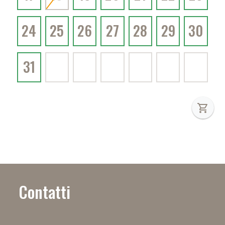
24
25
26
27
28
29
30
31
shopping_cart
Contatti