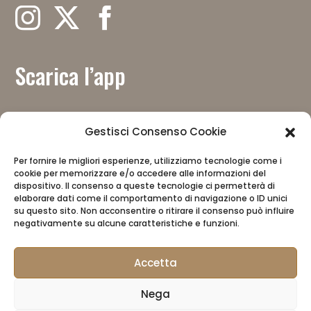
Scarica l’app
Gestisci Consenso Cookie
Per fornire le migliori esperienze, utilizziamo tecnologie come i
Con il contributo del
cookie per memorizzare e/o accedere alle informazioni del
dispositivo. Il consenso a queste tecnologie ci permetterà di
elaborare dati come il comportamento di navigazione o ID unici
su questo sito. Non acconsentire o ritirare il consenso può influire
negativamente su alcune caratteristiche e funzioni.
Accetta
Nega
Il CAI
Privacy Policy
CAI Store